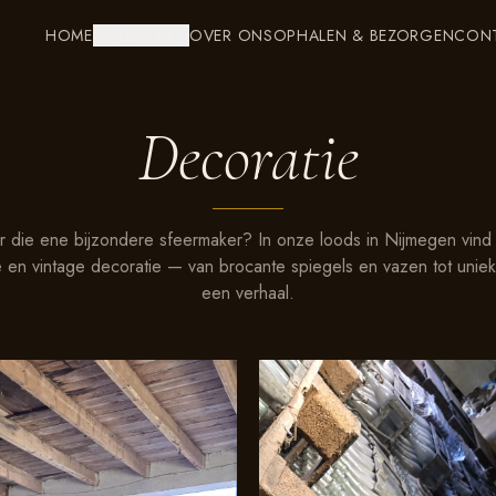
HOME
COLLECTIE
OVER ONS
OPHALEN & BEZORGEN
CON
Decoratie
 die ene bijzondere sfeermaker? In onze loods in Nijmegen vind
 en vintage decoratie — van brocante spiegels en vazen tot unie
een verhaal.